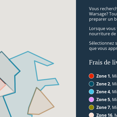
Vous recherch
Warsage? Tout
preparer un b
Lorsque vous v
nourriture de 
Sélectionnez 
que vous appré
Frais de l
Zone 1
, Mi
Zone 2
, Mi
Zone 4
, Mi
Zone 5
, Mi
Zone 7
, Mi
Zone 16
, 