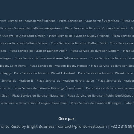
.
.
Pizza Service de livraison Visé Richelle
Pizza Service de livraison Visé Argenteau
Pizza S
.
.
e livraison Oupeye Hermalle-sous-Argenteau
Pizza Service de livraison Oupeye Haccourt
Pi
.
.
son Oupeye Houtain-Saint-Siméon
Pizza Service de livraison Oupeye Wonck
Pizza Service 
.
.
rvice de livraison Dalhem Feneur
Pizza Service de livraison Dalhem Visé
Pizza Service de
.
.
.
teau
Pizza Service de livraison Dalhem Aubin
Pizza Service de livraison Dalhem
Pizza S
.
.
oelingen
Pizza Service de livraison Voeren 's-Gravenvoeren
Pizza Service de livraison Vo
.
.
n Blegny Saint-Remy
Pizza Service de livraison Blegny Housse
Pizza Service de livraison Bl
.
.
n Blegny
Pizza Service de livraison Wezet Erkenteel
Pizza Service de livraison Wezet Lieze
.
.
a Service de livraison B
Pizza Service de livraison Herstal Saive
Pizza Service de livraiso
.
.
e Lixhe
Pizza Service de livraison Bassenge Ében-Émael
Pizza Service de livraison Basse
.
.
r-Geer
Pizza Service de livraison Bassenge
Pizza Service de livraison Aubin Neufchâteau
.
.
Pizza Service de livraison Bitsingen Eben-Emaal
Pizza Service de livraison Bitsingen
Pâtes 
Géré par:
ronto Resto by Bright Business | contact@pronto-resto.com | +32 2 318 89 