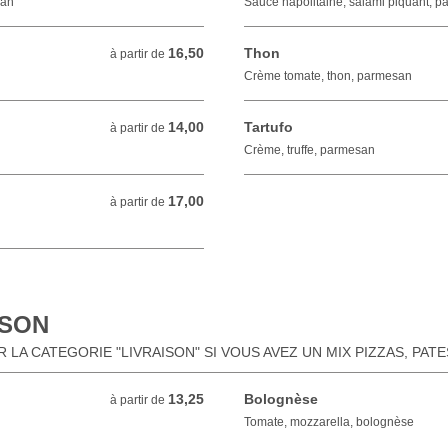
san
Sauce napolitaine, salami piquant, 
16,50
Thon
à partir de 16,50 EUR
à partir de
Crème tomate, thon, parmesan
14,00
Tartufo
à partir de 14,00 EUR
à partir de
Crème, truffe, parmesan
17,00
à partir de 17,00 EUR
à partir de
ISON
LA CATEGORIE "LIVRAISON" SI VOUS AVEZ UN MIX PIZZAS, PAT
13,25
Bolognèse
à partir de 13,25 EUR
à partir de
Tomate, mozzarella, bolognèse