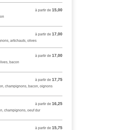
15,00
à partir de 15,00 EUR
à partir de
bon
17,00
à partir de 17,00 EUR
à partir de
ons, artichauts, olives
17,00
à partir de 17,00 EUR
à partir de
lives, bacon
17,75
à partir de 17,75 EUR
à partir de
on, champignons, bacon, oignons
16,25
à partir de 16,25 EUR
à partir de
on, champignons, oeuf dur
15,75
à partir de 15,75 EUR
à partir de