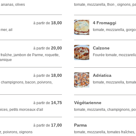
 ananas, olives
tomate, mozzarella, thon , oignons, 
18,00
4 Fromaggi
à partir de 18,00 EUR
à partir de
 mer, ail
tomate, mozzarella, gorg
20,00
Calzone
à partir de 20,00 EUR
à partir de
 fraîche, jambon de Parme, roquette,
Fourée tomate, mozzarell
samique
18,00
Adriatica
à partir de 18,00 EUR
à partir de
, champignons, bacon, poivrons,
tomate, mozzarella, tomate
14,75
Végétarienne
à partir de 14,75 EUR
à partir de
ices, petits morceaux d'ail
tomate, mozzarella, champignons, poi
17,00
Parma
à partir de 17,00 EUR
à partir de
, poivrons, oignons
tomate, mozzarella, tomates fraîches