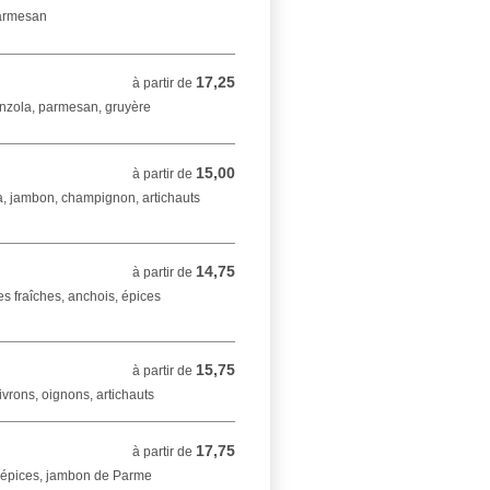
parmesan
17,25
à partir de 17,25 EUR
à partir de
onzola, parmesan, gruyère
15,00
à partir de 15,00 EUR
à partir de
a, jambon, champignon, artichauts
14,75
à partir de 14,75 EUR
à partir de
s fraîches, anchois, épices
15,75
à partir de 15,75 EUR
à partir de
vrons, oignons, artichauts
17,75
à partir de 17,75 EUR
à partir de
, épices, jambon de Parme