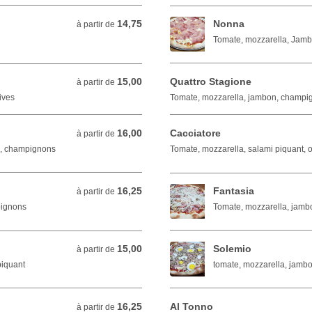
14,75
Nonna
à partir de 14,75 EUR
à partir de
Tomate, mozzarella, Jam
15,00
Quattro Stagione
à partir de 15,00 EUR
à partir de
ives
Tomate, mozzarella, jambon, champign
16,00
Cacciatore
à partir de 16,00 EUR
à partir de
n, champignons
Tomate, mozzarella, salami piquant, o
16,25
Fantasia
à partir de 16,25 EUR
à partir de
oignons
Tomate, mozzarella, jamb
15,00
Solemio
à partir de 15,00 EUR
à partir de
piquant
tomate, mozzarella, jamb
16,25
Al Tonno
à partir de 16,25 EUR
à partir de