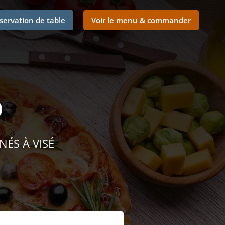
servation de table
Voir le menu & commander
o
NÉS À VISÉ