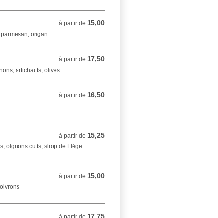
15,00
à partir de 15,00 EUR
à partir de
, parmesan, origan
17,50
à partir de 17,50 EUR
à partir de
ons, artichauts, olives
16,50
à partir de 16,50 EUR
à partir de
15,25
à partir de 15,25 EUR
à partir de
s, oignons cuits, sirop de Liège
15,00
à partir de 15,00 EUR
à partir de
poivrons
17,75
à partir de 17,75 EUR
à partir de