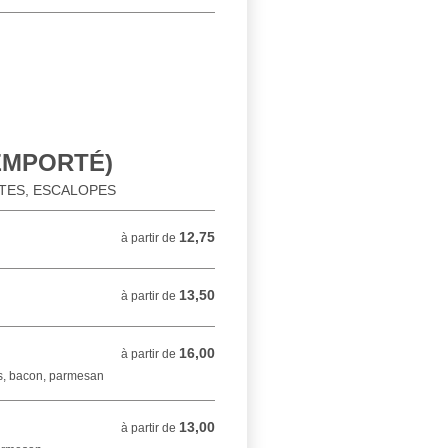
 EMPORTÉ)
ATES, ESCALOPES
12,75
à partir de 12,75 EUR
à partir de
13,50
à partir de 13,50 EUR
à partir de
16,00
à partir de 16,00 EUR
à partir de
s, bacon, parmesan
13,00
à partir de 13,00 EUR
à partir de