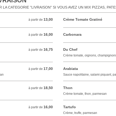
IVRAISON
LA CATEGORIE "LIVRAISON" SI VOUS AVEZ UN MIX PIZZAS, PAT
13,00
Crème Tomate Gratiné
à partir de 13,00 EUR
à partir de
16,00
Carbonara
à partir de 16,00 EUR
à partir de
16,75
Du Chef
à partir de 16,75 EUR
à partir de
Crème tomate, oignons, champignon
17,00
Arabiata
à partir de 17,00 EUR
à partir de
san
Sauce napolitaine, salami piquant, 
18,50
Thon
à partir de 18,50 EUR
à partir de
Crème tomate, thon, parmesan
16,00
Tartufo
à partir de 16,00 EUR
à partir de
Crème, truffe, parmesan