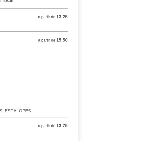
parmesan
13,25
à partir de 13,25 EUR
à partir de
15,50
à partir de 15,50 EUR
à partir de
ES, ESCALOPES
13,75
à partir de 13,75 EUR
à partir de