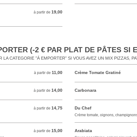
19,00
à partir de 19,00 EUR
à partir de
ORTER (-2 € PAR PLAT DE PÂTES SI
 LA CATEGORIE "Á EMPORTER" SI VOUS AVEZ UN MIX PIZZAS, P
11,00
Crème Tomate Gratiné
à partir de 11,00 EUR
à partir de
14,00
Carbonara
à partir de 14,00 EUR
à partir de
14,75
Du Chef
à partir de 14,75 EUR
à partir de
Crème tomate, oignons, champignon
15,00
Arabiata
à partir de 15,00 EUR
à partir de