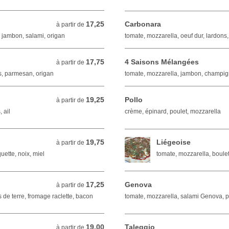
17,25
Carbonara
à partir de 17,25 EUR
à partir de
 jambon, salami, origan
tomate, mozzarella, oeuf dur, lardons
17,75
4 Saisons Mélangées
à partir de 17,75 EUR
à partir de
s, parmesan, origan
tomate, mozzarella, jambon, champign
19,25
Pollo
à partir de 19,25 EUR
à partir de
 ail
crème, épinard, poulet, mozzarella
19,75
Liégeoise
à partir de 19,75 EUR
à partir de
uette, noix, miel
tomate, mozzarella, boulet
17,25
Genova
à partir de 17,25 EUR
à partir de
de terre, fromage raclette, bacon
tomate, mozzarella, salami Genova, 
19,00
Taleggio
à partir de 19,00 EUR
à partir de