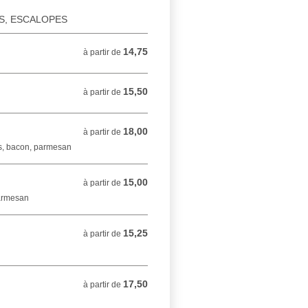
ES, ESCALOPES
14,75
à partir de 14,75 EUR
à partir de
15,50
à partir de 15,50 EUR
à partir de
18,00
à partir de 18,00 EUR
à partir de
s, bacon, parmesan
15,00
à partir de 15,00 EUR
à partir de
parmesan
15,25
à partir de 15,25 EUR
à partir de
17,50
à partir de 17,50 EUR
à partir de