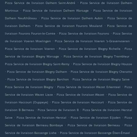
.
Pizza Service de livraison Dalhem Saint-André
Pizza Service de livraison Dalhem
.
.
Mortroux
Pizza Service de livraison Dalhem Warsage
Pizza Service de livraison
.
.
Dalhem Neufchâteau
Pizza Service de livraison Dalhem Aubin
Pizza Service de
.
.
livraison Dalhem
Pizza Service de livraison Fourons Mouland
Pizza Service de
.
.
livraison Fourons Fouron-le-Comte
Pizza Service de livraison Fourons
Pizza Service
.
.
de livraison Voeren Moelingen
Pizza Service de livraison Voeren 's-Gravenvoeren
.
.
Pizza Service de livraison Voeren
Pizza Service de livraison Blegny Richelle
Pizza
.
.
Service de livraison Blegny Warsage
Pizza Service de livraison Blegny Trembleur
.
Pizza Service de livraison Blegny Saint-Remy
Pizza Service de livraison Blegny Housse
.
.
Pizza Service de livraison Blegny Dalhem
Pizza Service de livraison Blegny Cheratte
.
.
.
Pizza Service de livraison Blegny Barchon
Pizza Service de livraison Blegny Saive
.
.
Pizza Service de livraison Blegny
Pizza Service de livraison Wezet Erkenteel
Pizza
.
.
Service de livraison Wezet Lieze
Pizza Service de livraison Wezet
Pizza Service de
.
.
livraison Haccourt (Ouppeye)
Pizza Service de livraison Haccourt
Pizza Service de
.
.
livraison B Berneau
Pizza Service de livraison B
Pizza Service de livraison Herstal
.
.
.
Saive
Pizza Service de livraison Herstal
Pizza Service de livraison Eijsden
Pizza
.
.
Service de livraison Berneau Bombaye
Pizza Service de livraison Berneau
Pizza
.
.
Service de livraison Bassenge Lixhe
Pizza Service de livraison Bassenge Ében-Émael