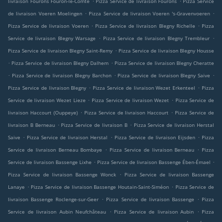
livraison Fourons Fouron-le-Comte
Pizza Service de livraison Fourons
Pizza Service
.
.
de livraison Voeren Moelingen
Pizza Service de livraison Voeren 's-Gravenvoeren
.
.
Pizza Service de livraison Voeren
Pizza Service de livraison Blegny Richelle
Pizza
.
.
Service de livraison Blegny Warsage
Pizza Service de livraison Blegny Trembleur
.
Pizza Service de livraison Blegny Saint-Remy
Pizza Service de livraison Blegny Housse
.
.
Pizza Service de livraison Blegny Dalhem
Pizza Service de livraison Blegny Cheratte
.
.
.
Pizza Service de livraison Blegny Barchon
Pizza Service de livraison Blegny Saive
.
.
Pizza Service de livraison Blegny
Pizza Service de livraison Wezet Erkenteel
Pizza
.
.
Service de livraison Wezet Lieze
Pizza Service de livraison Wezet
Pizza Service de
.
.
livraison Haccourt (Ouppeye)
Pizza Service de livraison Haccourt
Pizza Service de
.
.
livraison B Berneau
Pizza Service de livraison B
Pizza Service de livraison Herstal
.
.
.
Saive
Pizza Service de livraison Herstal
Pizza Service de livraison Eijsden
Pizza
.
.
Service de livraison Berneau Bombaye
Pizza Service de livraison Berneau
Pizza
.
.
Service de livraison Bassenge Lixhe
Pizza Service de livraison Bassenge Ében-Émael
.
Pizza Service de livraison Bassenge Wonck
Pizza Service de livraison Bassenge
.
.
Lanaye
Pizza Service de livraison Bassenge Houtain-Saint-Siméon
Pizza Service de
.
.
livraison Bassenge Roclenge-sur-Geer
Pizza Service de livraison Bassenge
Pizza
.
.
Service de livraison Aubin Neufchâteau
Pizza Service de livraison Aubin
Pizza