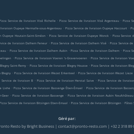
.
.
Pizza Service de livraison Visé Richelle
Pizza Service de livraison Visé Argenteau
Pizza S
.
.
e livraison Oupeye Hermalle-sous-Argenteau
Pizza Service de livraison Oupeye Haccourt
Pi
.
.
son Oupeye Houtain-Saint-Siméon
Pizza Service de livraison Oupeye Wonck
Pizza Service 
.
.
rvice de livraison Dalhem Feneur
Pizza Service de livraison Dalhem Visé
Pizza Service de
.
.
.
teau
Pizza Service de livraison Dalhem Aubin
Pizza Service de livraison Dalhem
Pizza S
.
.
oelingen
Pizza Service de livraison Voeren 's-Gravenvoeren
Pizza Service de livraison Vo
.
.
n Blegny Saint-Remy
Pizza Service de livraison Blegny Housse
Pizza Service de livraison Bl
.
.
n Blegny
Pizza Service de livraison Wezet Erkenteel
Pizza Service de livraison Wezet Lieze
.
.
a Service de livraison B
Pizza Service de livraison Herstal Saive
Pizza Service de livraiso
.
.
e Lixhe
Pizza Service de livraison Bassenge Ében-Émael
Pizza Service de livraison Basse
.
.
r-Geer
Pizza Service de livraison Bassenge
Pizza Service de livraison Aubin Neufchâteau
.
.
Pizza Service de livraison Bitsingen Eben-Emaal
Pizza Service de livraison Bitsingen
Pâtes 
Géré par:
ronto Resto by Bright Business | contact@pronto-resto.com | +32 2 318 89 