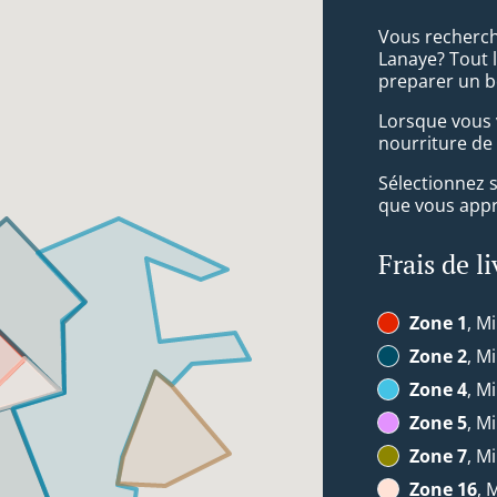
Vous recherch
Lanaye? Tout 
preparer un b
Lorsque vous v
nourriture de 
Sélectionnez 
que vous appré
Frais de l
Zone 1
, Mi
Zone 2
, Mi
Zone 4
, Mi
Zone 5
, Mi
Zone 7
, Mi
Zone 16
, 